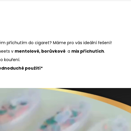
 příchutím do cigaret? Máme pro vás ideální řešení!
 heets v
mentolové,
borůvkové
a
mix příchutích
.
o kouření.
ednoduché použití*