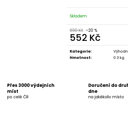
Skladem
690 Kč
–20 %
552 Kč
Měrná
cena:
Kategorie
:
Výhodn
Hmotnost
:
0.3 kg
Přes 3000 výdejních
Doručení do dr
míst
dne
po celé ČR
na jakékoliv místo