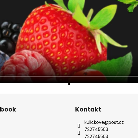
ebook
Kontakt
kulickove
@
post.cz
722745503
722745503