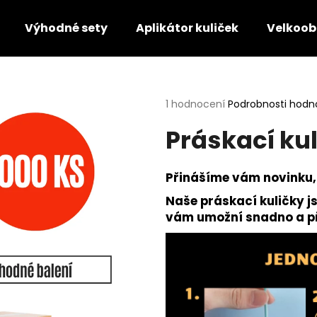
Výhodné sety
Aplikátor kuliček
Velkoo
Co potřebujete najít?
Průměrné
1 hodnocení
Podrobnosti hodn
hodnocení
Práskací ku
produktu
HLEDAT
je
5,0
z
Přinášíme vám novinku,
5
Doporučujeme
hvězdiček.
Naše práskací kuličky 
vám umožní snadno a př