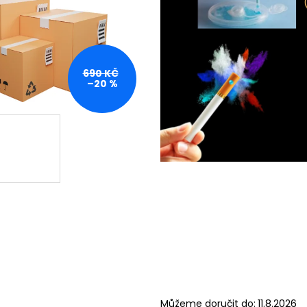
690 KČ
–20 %
Můžeme doručit do:
11.8.2026