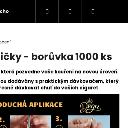
Hledat
Přihlášení
Nákupní
bchod
Doprava a platba
Osobní odběr na pro
košík
ocení
ličky - borůvka 1000 ks
 která pozvedne vaše kouření na novou úroveň.
jsou dodávány s praktickým dávkovačem, který
esně dávkovat chuť do vašich cigaret.