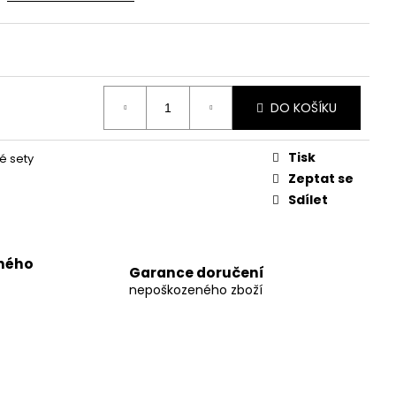
DO KOŠÍKU
Tisk
é sety
Zeptat se
Sdílet
uhého
Garance doručení
nepoškozeného zboží