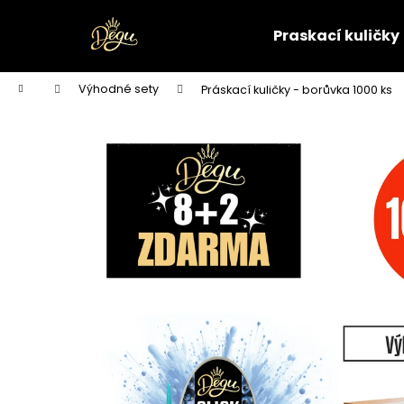
K
Přejít
na
o
Praskací kuličky
obsah
Zpět
Zpět
š
do
do
í
Domů
Výhodné sety
Práskací kuličky - borůvka 1000 ks
k
obchodu
obchodu